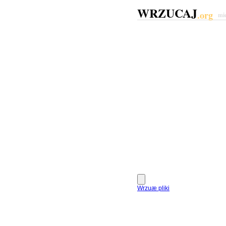
WRZUCAJ
.org
mi
Wrzuæ pliki