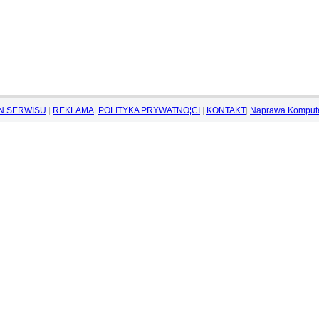
N SERWISU
|
REKLAMA
|
POLITYKA PRYWATNO¦CI
|
KONTAKT
|
Naprawa Komput