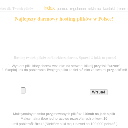
Index
pomoc
regulamin
reklama
kontakt
trener
ejsce dla Twoich plików
Najlepszy darmowy hosting plików w Polsce!
Hosting twoich plików ca³kowicie za darmo. Sprawd¼ jakie to proste!
1. Wybierz plik, który chcesz wrzuciæ na serwer i kliknij przycisk "wrzuæ"
2. Skopiuj link do pobierania Twojego pliku i dziel siê nim ze swoimi przyjació³mi!
Maksymalny rozmiar przyjmowanych plików:
100mb na jeden plik
Maksymalna iloæ jednorazowo przesy³anych plików:
10
Limit pobierañ:
Brak!
(Niektóre pliki maj± nawet po 100.000 pobrañ!)